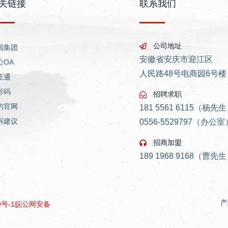
关链接
联系我们
公司地址
福集团
安徽省安庆市迎江区
公OA
人民路48号电商园6号楼
证通
形码
招聘求职
豹官网
181 5561 6115（杨先
诉建议
0556-5529797（办公室
招商加盟
189 1968 9168（曹先
产
9号-1
皖公网安备