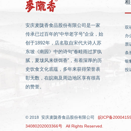
相
安庆麦陇香食品股份有限公司是一家
双
传承已过百年的“中华老字号”企业，始
办
创于1892年，店名取自宋代大诗人苏
票
东坡《南园》中的诗句“春畦雨过罗纨
条
腻，夏垅风来饼饵香”，有着深厚的历
银
史饮食文化底蕴，多年来获得荣誉表
投
彰无数，在皖南及周边地区享有很高
的赞誉。
© 2018 安庆麦陇香食品股份有限公司
皖ICP备2000415
34080202003366号 All Rights Reserved.